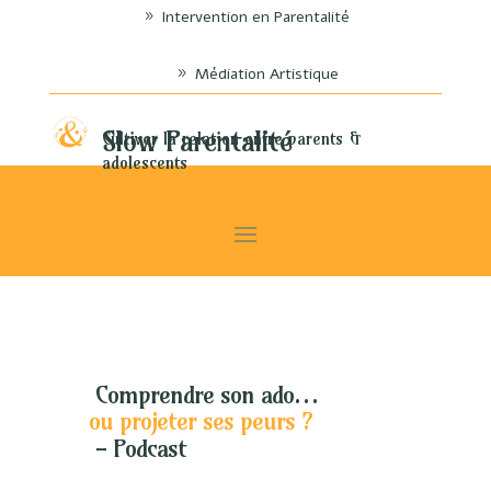
Intervention en Parentalité
Médiation Artistique
Slow Parentalité
Cultiver la relation entre parents &
adolescents
 Comprendre son ado… 
ou projeter ses peurs ?
 - Podcast